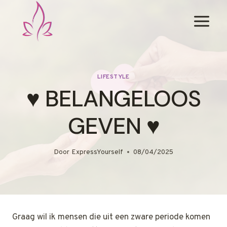
Doorgaan
naar
inhoud
LIFESTYLE
♥️ BELANGELOOS
GEVEN ♥️
Door
ExpressYourself
08/04/2025
Graag wil ik mensen die uit een zware periode komen