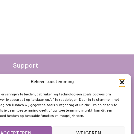
Support
Algemene Voorwaarden
Beheer toestemming
Privacyverklaring
ervaringen te bieden, gebruiken wij technologieën zoals cookies om
Disclaimer
ver je apparaat op te slaan en/of te raadplegen. Door in te stemmen met
ogieën kunnen wij gegevens zoals surfgedrag of unieke ID's op deze site
ls je geen toestemming geeft of uw toestemming intrekt, kan dit een
loed hebben op bepaalde functies en mogelijkheden.
ACCEPTEREN
WEIGEREN