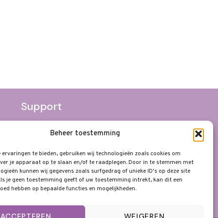
Support
Algemene Voorwaarden
Beheer toestemming
Privacyverklaring
ervaringen te bieden, gebruiken wij technologieën zoals cookies om
Disclaimer
ver je apparaat op te slaan en/of te raadplegen. Door in te stemmen met
ogieën kunnen wij gegevens zoals surfgedrag of unieke ID's op deze site
ls je geen toestemming geeft of uw toestemming intrekt, kan dit een
loed hebben op bepaalde functies en mogelijkheden.
ACCEPTEREN
WEIGEREN