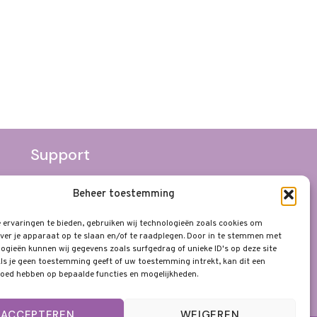
Support
Algemene Voorwaarden
Beheer toestemming
Privacyverklaring
ervaringen te bieden, gebruiken wij technologieën zoals cookies om
Disclaimer
ver je apparaat op te slaan en/of te raadplegen. Door in te stemmen met
ogieën kunnen wij gegevens zoals surfgedrag of unieke ID's op deze site
ls je geen toestemming geeft of uw toestemming intrekt, kan dit een
loed hebben op bepaalde functies en mogelijkheden.
ACCEPTEREN
WEIGEREN